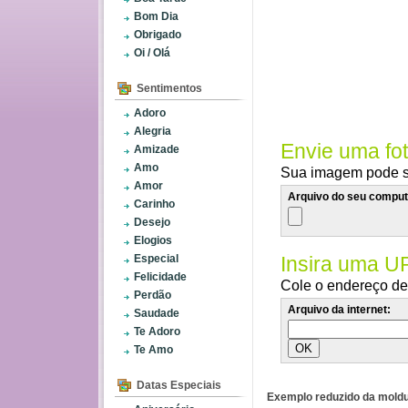
Bom Dia
Obrigado
Oi / Olá
Sentimentos
Adoro
Alegria
Envie uma fo
Amizade
Amo
Sua imagem pode se
Amor
Arquivo do seu comput
Carinho
Desejo
Elogios
Especial
Insira uma U
Felicidade
Cole o endereço de 
Perdão
Arquivo da internet:
Saudade
Te Adoro
Te Amo
Datas Especiais
Exemplo reduzido da moldu