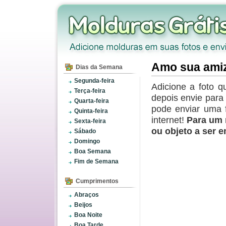
Amo sua ami
Dias da Semana
Segunda-feira
Adicione a foto q
Terça-feira
depois envie par
Quarta-feira
pode enviar uma 
Quinta-feira
internet!
Para um 
Sexta-feira
ou objeto a ser 
Sábado
Domingo
Boa Semana
Fim de Semana
Cumprimentos
Abraços
Beijos
Boa Noite
Boa Tarde