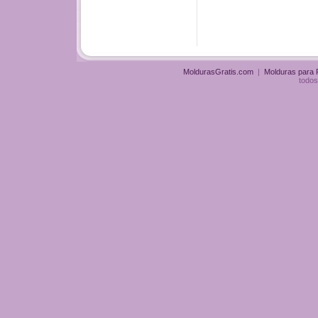
MoldurasGratis.com
|
Molduras para
todos