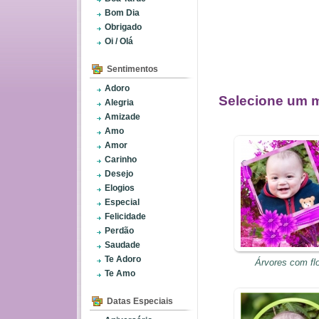
Bom Dia
Obrigado
Oi / Olá
Sentimentos
Adoro
Selecione um m
Alegria
Amizade
Amo
Amor
Carinho
Desejo
Elogios
Especial
Felicidade
Perdão
Saudade
Te Adoro
Árvores com flo
Te Amo
Datas Especiais