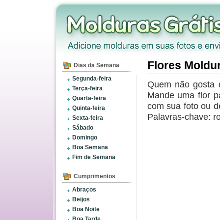
Flores Moldu
Dias da Semana
Segunda-feira
Quem não gosta d
Terça-feira
Mande uma flor p
Quarta-feira
com sua foto ou de
Quinta-feira
Palavras-chave: r
Sexta-feira
Sábado
Domingo
Boa Semana
Fim de Semana
Cumprimentos
Abraços
Beijos
Boa Noite
Boa Tarde