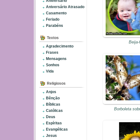
Aniversário
Aniversário Atrasado
Casamento
Feriado
Parabéns
Textos
Beija-f
Agradecimento
Frases
Mensagens
Sonhos
Vida
Religiosos
Anjos
Bênção
Bíblicas
Borboleta sobr
Católicas
Deus
Espíritas
Evangélicas
Jesus