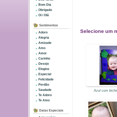
Bom Dia
Obrigado
Oi / Olá
Sentimentos
Selecione um m
Adoro
Alegria
Amizade
Amo
Amor
Carinho
Desejo
Elogios
Especial
Felicidade
Perdão
Saudade
Azul com bichi
Te Adoro
Te Amo
Datas Especiais