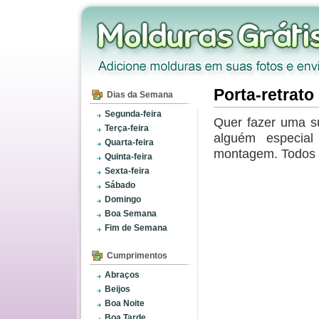
Porta-retrato
Dias da Semana
Segunda-feira
Quer fazer uma s
Terça-feira
alguém especial
Quarta-feira
montagem. Todos i
Quinta-feira
Sexta-feira
Sábado
Domingo
Boa Semana
Fim de Semana
Cumprimentos
Abraços
Beijos
Boa Noite
Boa Tarde