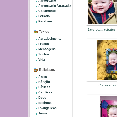
Aniversário
Aniversário Atrasado
Casamento
Feriado
Parabéns
Dois porta-retrato
Textos
Agradecimento
Frases
Mensagens
Sonhos
Vida
Religiosos
Anjos
Bênção
Porta-retrat
Bíblicas
Católicas
Deus
Espíritas
Evangélicas
Jesus