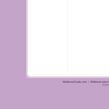
MoldurasGratis.com
|
Molduras para
todos