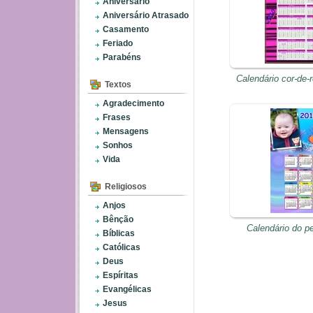
Aniversário
Aniversário Atrasado
Casamento
Feriado
Parabéns
Calendário cor-de-
Textos
Agradecimento
Frases
Mensagens
Sonhos
Vida
Religiosos
Anjos
Bênção
Calendário do p
Bíblicas
Católicas
Deus
Espíritas
Evangélicas
Jesus