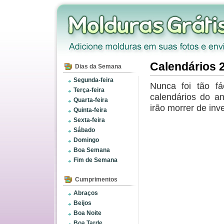
Calendários 
Dias da Semana
Segunda-feira
Nunca foi tão fá
Terça-feira
calendários do a
Quarta-feira
irão morrer de inve
Quinta-feira
Sexta-feira
Sábado
Domingo
Boa Semana
Fim de Semana
Cumprimentos
Abraços
Beijos
Boa Noite
Boa Tarde