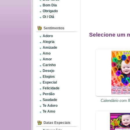
Bom Dia
Obrigado
Oi / Olá
Sentimentos
Selecione um m
Adoro
Alegria
Amizade
Amo
Amor
Carinho
Desejo
Elogios
Especial
Felicidade
Perdão
Saudade
Calendário com fl
Te Adoro
Te Amo
Datas Especiais