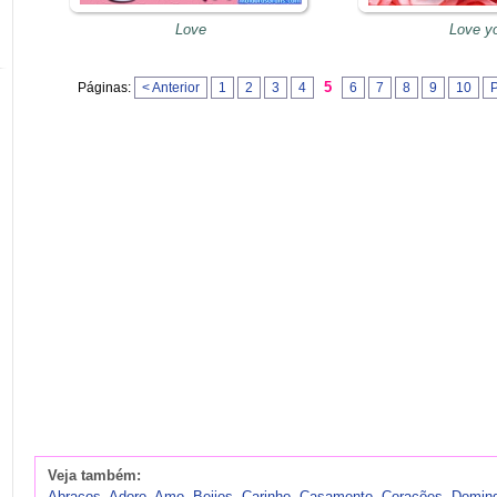
Love
Love y
5
Páginas:
< Anterior
1
2
3
4
6
7
8
9
10
Veja também:
Abraços
,
Adoro
,
Amo
,
Beijos
,
Carinho
,
Casamento
,
Corações
,
Domin