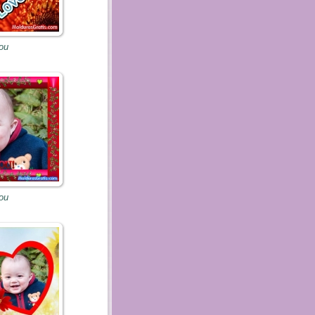
you
you