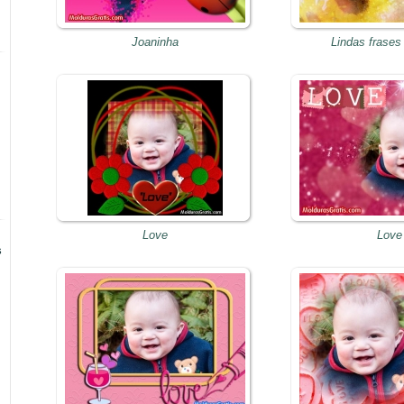
Joaninha
Lindas frases
Love
Love
s