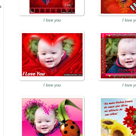
o
I love you
I love 
I love you
I love 