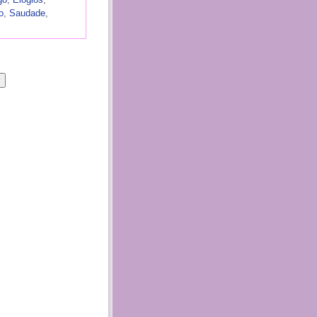
o
,
Saudade
,