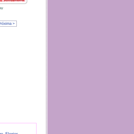
ou
Próxima >
go
,
Elogios
,