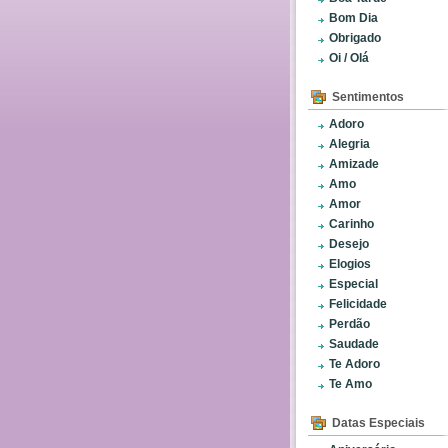
Bom Dia
Obrigado
Oi / Olá
Sentimentos
Adoro
Alegria
Amizade
Amo
Amor
Carinho
Desejo
Elogios
Especial
Felicidade
Perdão
Saudade
Te Adoro
Te Amo
Datas Especiais