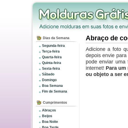
Abraço de co
Dias da Semana
Segunda-feira
Adicione a foto q
Terça-feira
depois envie par
Quarta-feira
pode enviar uma 
Quinta-feira
internet!
Para um 
Sexta-feira
ou objeto a ser 
Sábado
Domingo
Boa Semana
Fim de Semana
Cumprimentos
Abraços
Beijos
Boa Noite
Boa Tarde