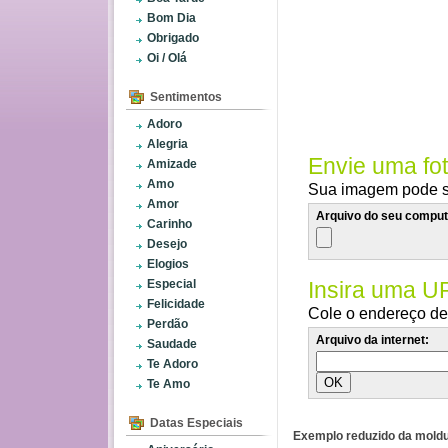
Bom Dia
Obrigado
Oi / Olá
Sentimentos
Adoro
Alegria
Envie uma fo
Amizade
Amo
Sua imagem pode se
Amor
Arquivo do seu comput
Carinho
Desejo
Elogios
Especial
Insira uma U
Felicidade
Cole o endereço de 
Perdão
Arquivo da internet:
Saudade
Te Adoro
Te Amo
Datas Especiais
Exemplo reduzido da moldu