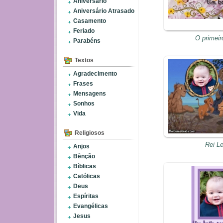
Aniversário
Aniversário Atrasado
Casamento
Feriado
O primeir
Parabéns
Textos
Agradecimento
Frases
Mensagens
Sonhos
Vida
Religiosos
Rei L
Anjos
Bênção
Bíblicas
Católicas
Deus
Espíritas
Evangélicas
Jesus