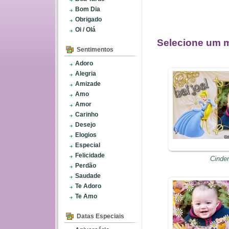
Bom Dia
Obrigado
Oi / Olá
Selecione um m
Sentimentos
Adoro
Alegria
Amizade
Amo
Amor
Carinho
Desejo
Elogios
Especial
Felicidade
Cinder
Perdão
Saudade
Te Adoro
Te Amo
Datas Especiais