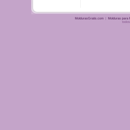
MoldurasGratis.com
|
Molduras para
todos