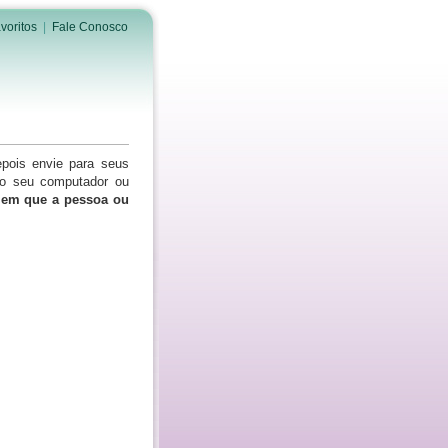
voritos
|
Fale Conosco
epois envie para seus
do seu computador ou
s em que a pessoa ou