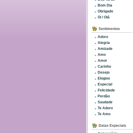
Bom Dia
Obrigado
Oi / Olá
Sentimentos
Adoro
Alegria
Amizade
Amo
Amor
Carinho
Desejo
Elogios
Especial
Felicidade
Perdão
Saudade
Te Adoro
Te Amo
Datas Especiais