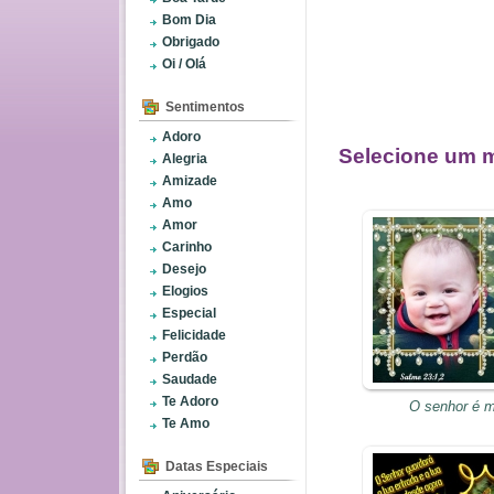
Bom Dia
Obrigado
Oi / Olá
Sentimentos
Adoro
Selecione um m
Alegria
Amizade
Amo
Amor
Carinho
Desejo
Elogios
Especial
Felicidade
Perdão
Saudade
Te Adoro
O senhor é m
Te Amo
Datas Especiais