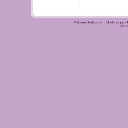
MoldurasGratis.com
|
Molduras para
todos