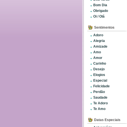
Bom Dia
Obrigado
Oi / Olá
Sentimentos
Adoro
Alegria
Amizade
Amo
Amor
Carinho
Desejo
Elogios
Especial
Felicidade
Perdão
Saudade
Te Adoro
Te Amo
Datas Especiais