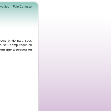
voritos
|
Fale Conosco
epois envie para seus
do seu computador ou
s em que a pessoa ou