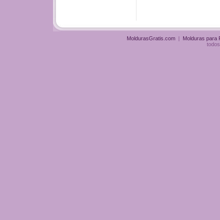
MoldurasGratis.com
|
Molduras para
todos