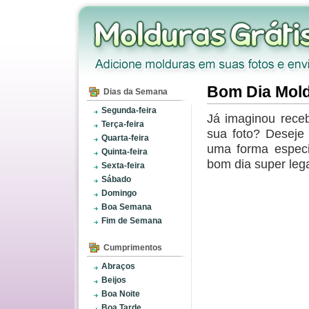
Bom Dia Mold
Dias da Semana
Segunda-feira
Já imaginou rece
Terça-feira
sua foto? Deseje
Quarta-feira
uma forma espec
Quinta-feira
bom dia super lega
Sexta-feira
Sábado
Domingo
Boa Semana
Fim de Semana
Cumprimentos
Abraços
Beijos
Boa Noite
Boa Tarde