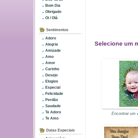
Bom Dia
Obrigado
Oi / Olá
Sentimentos
Adoro
Selecione um m
Alegria
Amizade
Amo
Amor
Carinho
Desejo
Elogios
Especial
Felicidade
Perdão
Saudade
Te Adoro
Encontrar um 
Te Amo
Datas Especiais