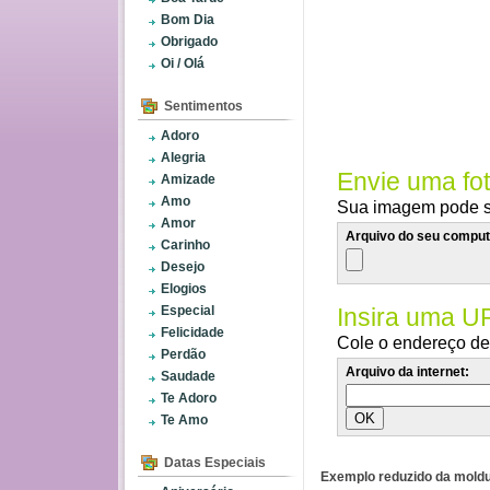
Bom Dia
Obrigado
Oi / Olá
Sentimentos
Adoro
Alegria
Envie uma fo
Amizade
Amo
Sua imagem pode se
Amor
Arquivo do seu comput
Carinho
Desejo
Elogios
Especial
Insira uma U
Felicidade
Cole o endereço de 
Perdão
Arquivo da internet:
Saudade
Te Adoro
Te Amo
Datas Especiais
Exemplo reduzido da moldu