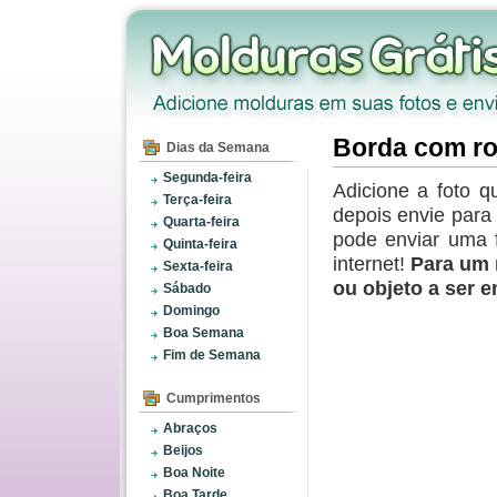
Borda com ro
Dias da Semana
Segunda-feira
Adicione a foto q
Terça-feira
depois envie par
Quarta-feira
pode enviar uma 
Quinta-feira
internet!
Para um 
Sexta-feira
ou objeto a ser 
Sábado
Domingo
Boa Semana
Fim de Semana
Cumprimentos
Abraços
Beijos
Boa Noite
Boa Tarde