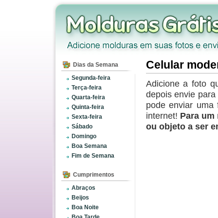
Celular mode
Dias da Semana
Segunda-feira
Adicione a foto q
Terça-feira
depois envie par
Quarta-feira
pode enviar uma 
Quinta-feira
internet!
Para um 
Sexta-feira
ou objeto a ser 
Sábado
Domingo
Boa Semana
Fim de Semana
Cumprimentos
Abraços
Beijos
Boa Noite
Boa Tarde