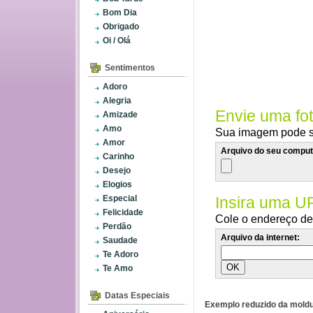
Bom Dia
Obrigado
Oi / Olá
Sentimentos
Adoro
Alegria
Envie uma fo
Amizade
Amo
Sua imagem pode se
Amor
Arquivo do seu comput
Carinho
Desejo
Elogios
Especial
Insira uma U
Felicidade
Cole o endereço de 
Perdão
Arquivo da internet:
Saudade
Te Adoro
Te Amo
Datas Especiais
Exemplo reduzido da moldu