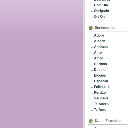
Bom Dia
Obrigado
Oi / Olá
Sentimentos
Adoro
Alegria
Amizade
Amo
Amor
Carinho
Desejo
Elogios
Especial
Felicidade
Perdão
Saudade
Te Adoro
Te Amo
Datas Especiais