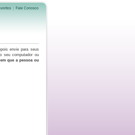
voritos
|
Fale Conosco
epois envie para seus
do seu computador ou
s em que a pessoa ou