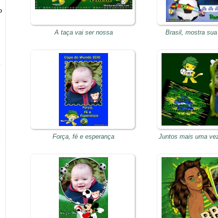
o
A taça vai ser nossa
Brasil, mostra sua
Força, fé e esperança
Juntos mais uma vez 