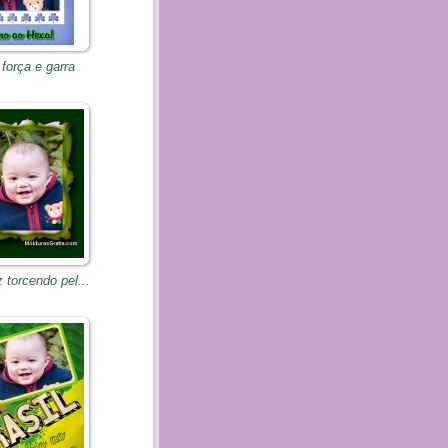
 força e garra
torcendo pel...