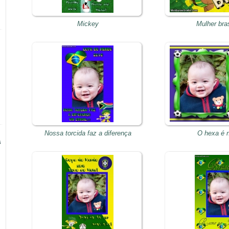
Mickey
Mulher bras
Nossa torcida faz a diferença
O hexa é 
s