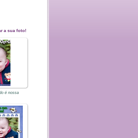
r a sua foto!
do é nossa