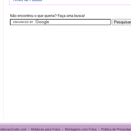
Não encontrou o que queria? Faça uma busca!
oldurasGratis.com
|
Molduras para Fotos
|
Montagens com Fotos
|
Política de Privacida