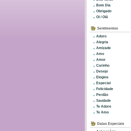
Bom Dia
Obrigado
Oi / Olá
Sentimentos
Adoro
Alegria
Amizade
Amo
Amor
Carinho
Desejo
Elogios
Especial
Felicidade
Perdão
Saudade
Te Adoro
Te Amo
Datas Especiais