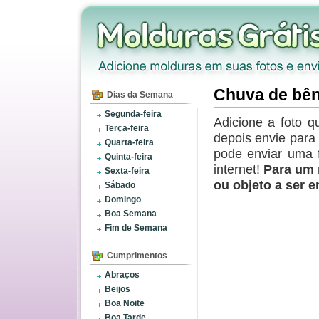
Chuva de bê
Dias da Semana
Segunda-feira
Adicione a foto q
Terça-feira
depois envie par
Quarta-feira
pode enviar uma 
Quinta-feira
internet!
Para um 
Sexta-feira
ou objeto a ser 
Sábado
Domingo
Boa Semana
Fim de Semana
Cumprimentos
Abraços
Beijos
Boa Noite
Boa Tarde