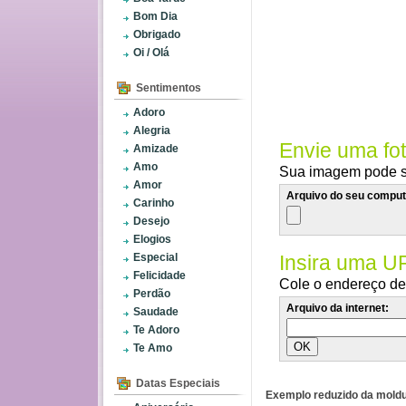
Bom Dia
Obrigado
Oi / Olá
Sentimentos
Adoro
Alegria
Envie uma fo
Amizade
Amo
Sua imagem pode se
Amor
Arquivo do seu comput
Carinho
Desejo
Elogios
Especial
Insira uma U
Felicidade
Cole o endereço de 
Perdão
Arquivo da internet:
Saudade
Te Adoro
Te Amo
Datas Especiais
Exemplo reduzido da moldu