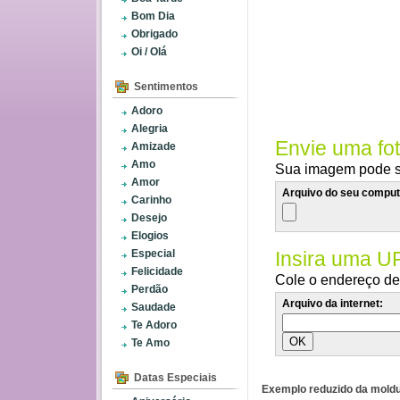
Bom Dia
Obrigado
Oi / Olá
Sentimentos
Adoro
Alegria
Envie uma fo
Amizade
Amo
Sua imagem pode se
Amor
Arquivo do seu comput
Carinho
Desejo
Elogios
Especial
Insira uma U
Felicidade
Cole o endereço de 
Perdão
Arquivo da internet:
Saudade
Te Adoro
Te Amo
Datas Especiais
Exemplo reduzido da moldu