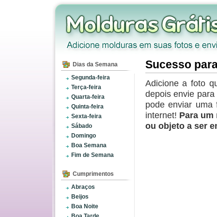
Sucesso para
Dias da Semana
Segunda-feira
Adicione a foto q
Terça-feira
depois envie par
Quarta-feira
pode enviar uma 
Quinta-feira
internet!
Para um 
Sexta-feira
ou objeto a ser 
Sábado
Domingo
Boa Semana
Fim de Semana
Cumprimentos
Abraços
Beijos
Boa Noite
Boa Tarde