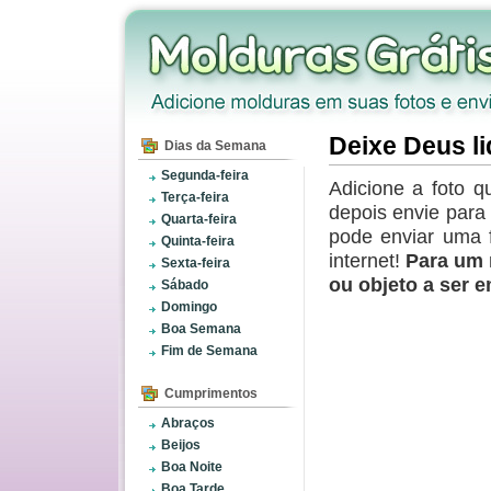
Deixe Deus li
Dias da Semana
Segunda-feira
Adicione a foto q
Terça-feira
depois envie par
Quarta-feira
pode enviar uma 
Quinta-feira
internet!
Para um 
Sexta-feira
ou objeto a ser 
Sábado
Domingo
Boa Semana
Fim de Semana
Cumprimentos
Abraços
Beijos
Boa Noite
Boa Tarde