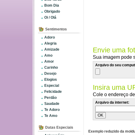
Bom Dia
Obrigado
Oi / Olá
Sentimentos
Adoro
Alegria
Envie uma fo
Amizade
Amo
Sua imagem pode se
Amor
Arquivo do seu comput
Carinho
Desejo
Elogios
Especial
Insira uma U
Felicidade
Cole o endereço de 
Perdão
Arquivo da internet:
Saudade
Te Adoro
Te Amo
Datas Especiais
Exemplo reduzido da moldu