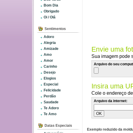
Bom Dia
Obrigado
Oi / Olá
Sentimentos
Adoro
Alegria
Envie uma fo
Amizade
Amo
Sua imagem pode se
Amor
Arquivo do seu comput
Carinho
Desejo
Elogios
Especial
Insira uma U
Felicidade
Cole o endereço de 
Perdão
Arquivo da internet:
Saudade
Te Adoro
Te Amo
Datas Especiais
Exemplo reduzido da moldu