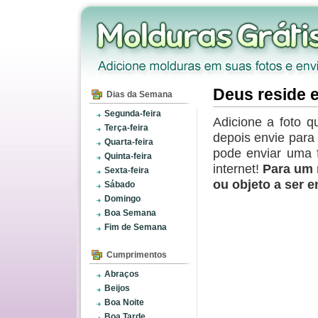
Deus reside 
Dias da Semana
Segunda-feira
Adicione a foto q
Terça-feira
depois envie par
Quarta-feira
pode enviar uma 
Quinta-feira
internet!
Para um 
Sexta-feira
ou objeto a ser 
Sábado
Domingo
Boa Semana
Fim de Semana
Cumprimentos
Abraços
Beijos
Boa Noite
Boa Tarde