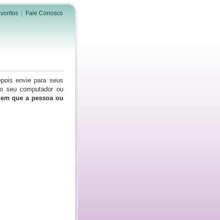
voritos
|
Fale Conosco
epois envie para seus
do seu computador ou
s em que a pessoa ou