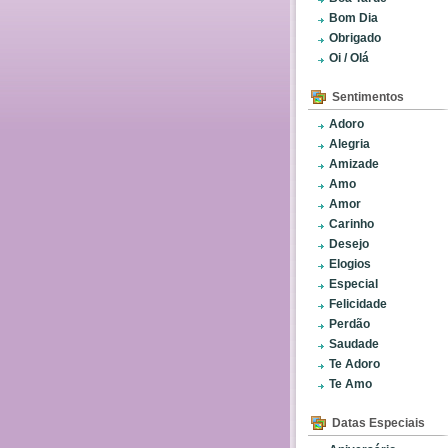
Bom Dia
Obrigado
Oi / Olá
Sentimentos
Adoro
Alegria
Amizade
Amo
Amor
Carinho
Desejo
Elogios
Especial
Felicidade
Perdão
Saudade
Te Adoro
Te Amo
Datas Especiais