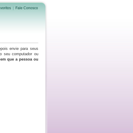
voritos
|
Fale Conosco
epois envie para seus
do seu computador ou
s em que a pessoa ou