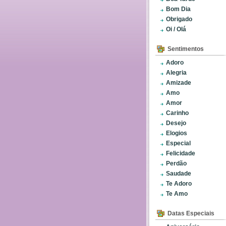
Bom Dia
Obrigado
Oi / Olá
Sentimentos
Adoro
Alegria
Amizade
Amo
Amor
Carinho
Desejo
Elogios
Especial
Felicidade
Perdão
Saudade
Te Adoro
Te Amo
Datas Especiais