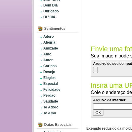
Bom Dia
Obrigado
Oi / Olá
Sentimentos
Adoro
Alegria
Envie uma fo
Amizade
Amo
Sua imagem pode se
Amor
Arquivo do seu comput
Carinho
Desejo
Elogios
Especial
Insira uma U
Felicidade
Cole o endereço de 
Perdão
Arquivo da internet:
Saudade
Te Adoro
Te Amo
Datas Especiais
Exemplo reduzido da moldu