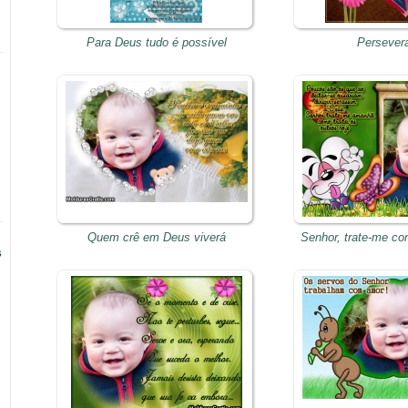
Para Deus tudo é possível
Persever
Quem crê em Deus viverá
Senhor, trate-me com
s