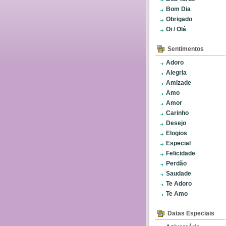
Bom Dia
Obrigado
Oi / Olá
Sentimentos
Adoro
Alegria
Amizade
Amo
Amor
Carinho
Desejo
Elogios
Especial
Felicidade
Perdão
Saudade
Te Adoro
Te Amo
Datas Especiais