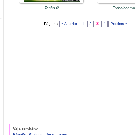
Tenha fé
Trabalhar c
3
Páginas:
< Anterior
1
2
4
Próxima >
Veja também:
Bênção
,
Bíblicas
,
Deus
,
Jesus