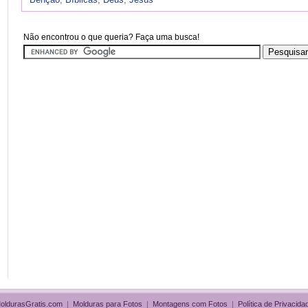
Não encontrou o que queria? Faça uma busca!
oldurasGratis.com
|
Molduras para Fotos
|
Montagens com Fotos
|
Política de Privacida