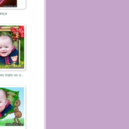
ança
o trato os o...