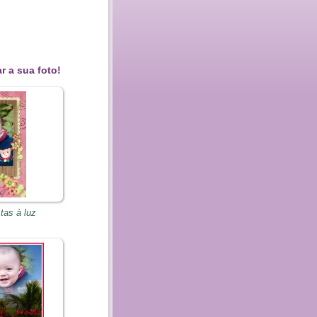
r a sua foto!
tas à luz