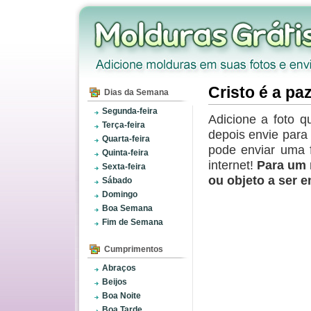
Cristo é a paz
Dias da Semana
Segunda-feira
Adicione a foto q
Terça-feira
depois envie par
Quarta-feira
pode enviar uma 
Quinta-feira
internet!
Para um 
Sexta-feira
ou objeto a ser 
Sábado
Domingo
Boa Semana
Fim de Semana
Cumprimentos
Abraços
Beijos
Boa Noite
Boa Tarde