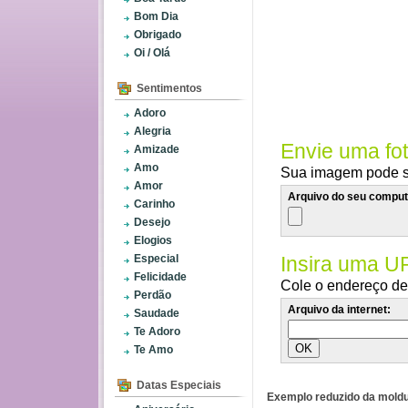
Bom Dia
Obrigado
Oi / Olá
Sentimentos
Adoro
Alegria
Envie uma fo
Amizade
Amo
Sua imagem pode se
Amor
Arquivo do seu comput
Carinho
Desejo
Elogios
Especial
Insira uma U
Felicidade
Cole o endereço de 
Perdão
Arquivo da internet:
Saudade
Te Adoro
Te Amo
Datas Especiais
Exemplo reduzido da moldu