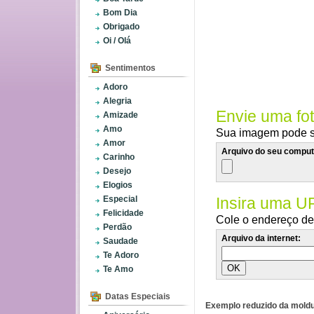
Bom Dia
Obrigado
Oi / Olá
Sentimentos
Adoro
Alegria
Envie uma fo
Amizade
Amo
Sua imagem pode se
Amor
Arquivo do seu comput
Carinho
Desejo
Elogios
Especial
Insira uma U
Felicidade
Cole o endereço de 
Perdão
Arquivo da internet:
Saudade
Te Adoro
Te Amo
Datas Especiais
Exemplo reduzido da moldu