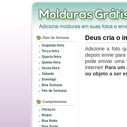
Deus cria o i
Dias da Semana
Segunda-feira
Adicione a foto q
Terça-feira
depois envie par
Quarta-feira
pode enviar uma 
Quinta-feira
internet!
Para um 
Sexta-feira
ou objeto a ser 
Sábado
Domingo
Boa Semana
Fim de Semana
Cumprimentos
Abraços
Beijos
Boa Noite
Boa Tarde