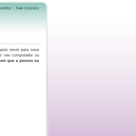
voritos
|
Fale Conosco
epois envie para seus
do seu computador ou
s em que a pessoa ou