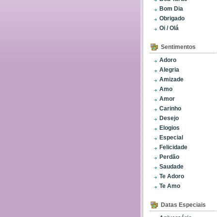
Bom Dia
Obrigado
Oi / Olá
Sentimentos
Adoro
Alegria
Amizade
Amo
Amor
Carinho
Desejo
Elogios
Especial
Felicidade
Perdão
Saudade
Te Adoro
Te Amo
Datas Especiais