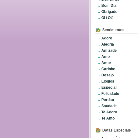
Bom Dia
Obrigado
Oi / Olá
Sentimentos
Adoro
Alegria
Amizade
Amo
Amor
Carinho
Desejo
Elogios
Especial
Felicidade
Perdão
Saudade
Te Adoro
Te Amo
Datas Especiais