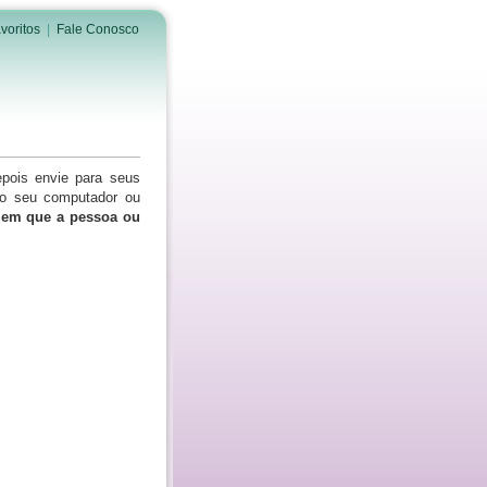
voritos
|
Fale Conosco
epois envie para seus
do seu computador ou
s em que a pessoa ou