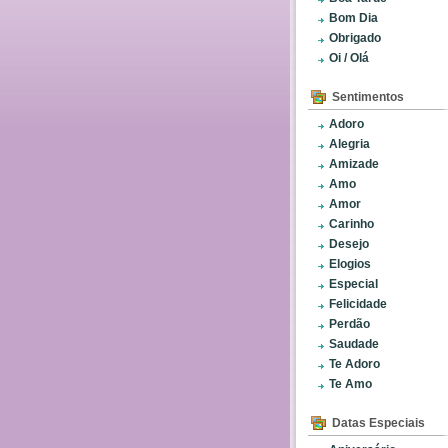
Bom Dia
Obrigado
Oi / Olá
Sentimentos
Adoro
Alegria
Amizade
Amo
Amor
Carinho
Desejo
Elogios
Especial
Felicidade
Perdão
Saudade
Te Adoro
Te Amo
Datas Especiais