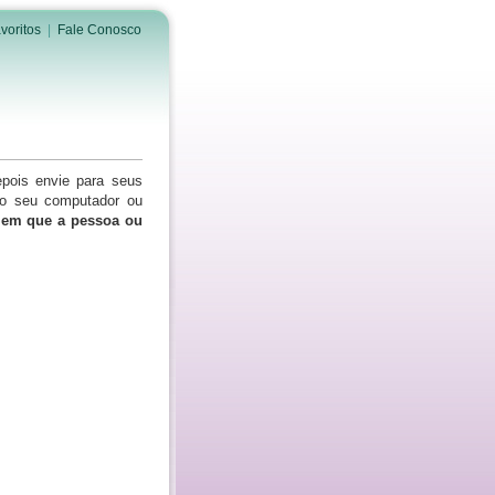
voritos
|
Fale Conosco
epois envie para seus
do seu computador ou
s em que a pessoa ou