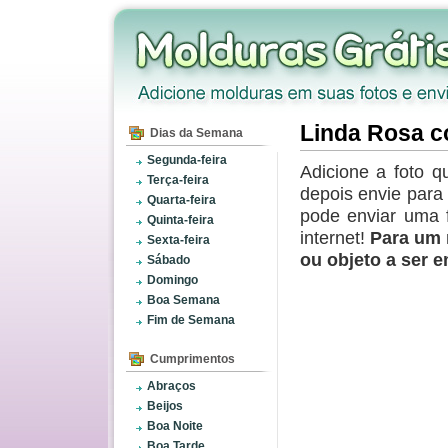
Linda Rosa c
Dias da Semana
Segunda-feira
Adicione a foto q
Terça-feira
depois envie par
Quarta-feira
pode enviar uma 
Quinta-feira
internet!
Para um 
Sexta-feira
ou objeto a ser 
Sábado
Domingo
Boa Semana
Fim de Semana
Cumprimentos
Abraços
Beijos
Boa Noite
Boa Tarde