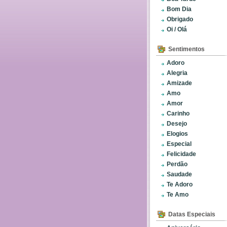
Bom Dia
Obrigado
Oi / Olá
Sentimentos
Adoro
Alegria
Amizade
Amo
Amor
Carinho
Desejo
Elogios
Especial
Felicidade
Perdão
Saudade
Te Adoro
Te Amo
Datas Especiais