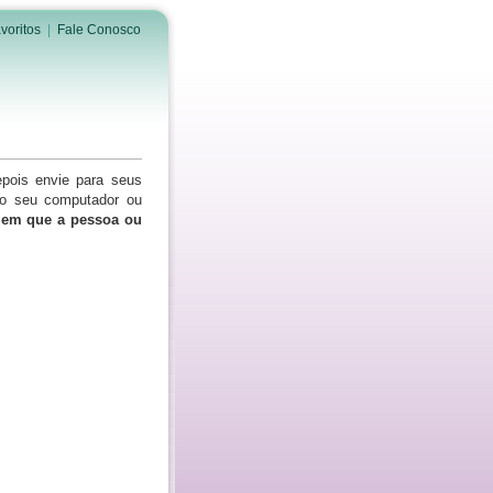
voritos
|
Fale Conosco
epois envie para seus
do seu computador ou
s em que a pessoa ou