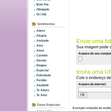
Bom Dia
Obrigado
Oi / Olá
Sentimentos
Adoro
Alegria
Envie uma fo
Amizade
Amo
Sua imagem pode se
Amor
Arquivo do seu comput
Carinho
Desejo
Elogios
Especial
Insira uma U
Felicidade
Cole o endereço de 
Perdão
Arquivo da internet:
Saudade
Te Adoro
Te Amo
Datas Especiais
Exemplo reduzido da moldu