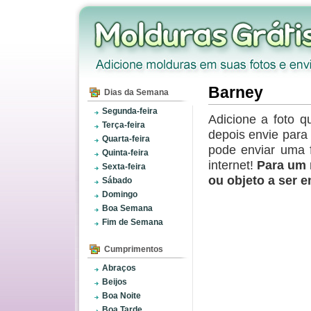
Barney
Dias da Semana
Segunda-feira
Adicione a foto q
Terça-feira
depois envie par
Quarta-feira
pode enviar uma 
Quinta-feira
internet!
Para um 
Sexta-feira
ou objeto a ser 
Sábado
Domingo
Boa Semana
Fim de Semana
Cumprimentos
Abraços
Beijos
Boa Noite
Boa Tarde