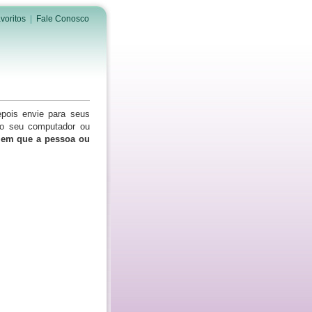
voritos
|
Fale Conosco
epois envie para seus
do seu computador ou
s em que a pessoa ou