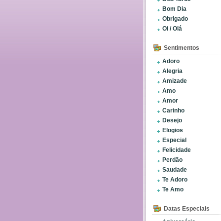
Bom Dia
Obrigado
Oi / Olá
Sentimentos
Adoro
Alegria
Amizade
Amo
Amor
Carinho
Desejo
Elogios
Especial
Felicidade
Perdão
Saudade
Te Adoro
Te Amo
Datas Especiais