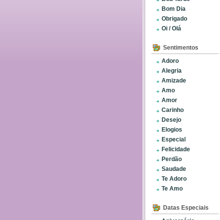
Bom Dia
Obrigado
Oi / Olá
Sentimentos
Adoro
Alegria
Amizade
Amo
Amor
Carinho
Desejo
Elogios
Especial
Felicidade
Perdão
Saudade
Te Adoro
Te Amo
Datas Especiais