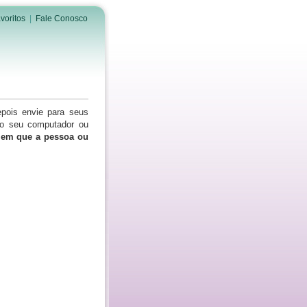
voritos
|
Fale Conosco
epois envie para seus
do seu computador ou
s em que a pessoa ou