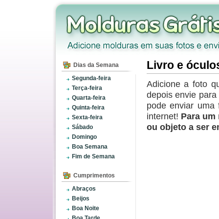
Livro e óculo
Dias da Semana
Segunda-feira
Adicione a foto q
Terça-feira
depois envie par
Quarta-feira
pode enviar uma 
Quinta-feira
internet!
Para um 
Sexta-feira
ou objeto a ser 
Sábado
Domingo
Boa Semana
Fim de Semana
Cumprimentos
Abraços
Beijos
Boa Noite
Boa Tarde