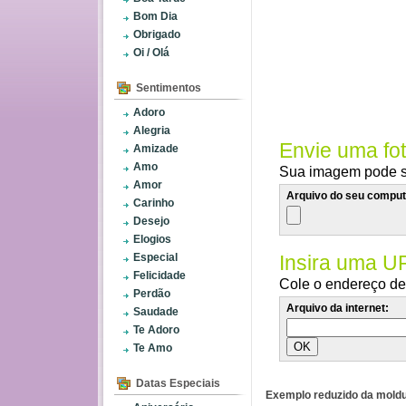
Bom Dia
Obrigado
Oi / Olá
Sentimentos
Adoro
Alegria
Envie uma fo
Amizade
Amo
Sua imagem pode se
Amor
Arquivo do seu comput
Carinho
Desejo
Elogios
Especial
Insira uma U
Felicidade
Cole o endereço de 
Perdão
Arquivo da internet:
Saudade
Te Adoro
Te Amo
Datas Especiais
Exemplo reduzido da moldu