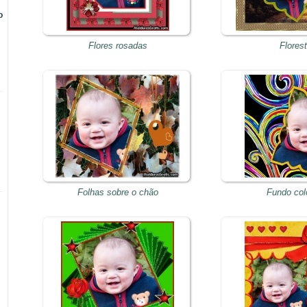
o
Flores rosadas
Flores
Folhas sobre o chão
Fundo col