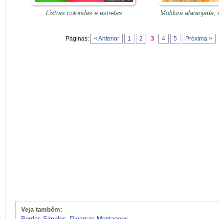
Listras coloridas e estrelas
Moldura alaranjada, 
3
Páginas:
< Anterior
1
2
4
5
Próxima >
Veja também:
Bordas Simples
,
Diversas Montagens