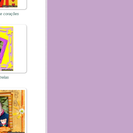
 e corações
trelas