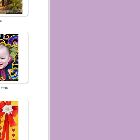
ta
orido