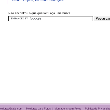
Não encontrou o que queria? Faça uma busca!
oldurasGratis.com
|
Molduras para Fotos
|
Montagens com Fotos
|
Política de Privacida