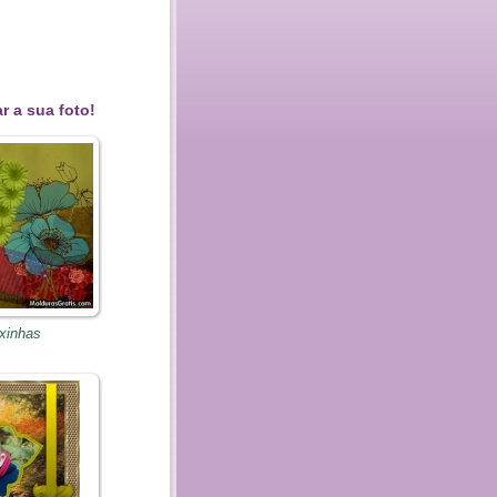
r a sua foto!
ixinhas