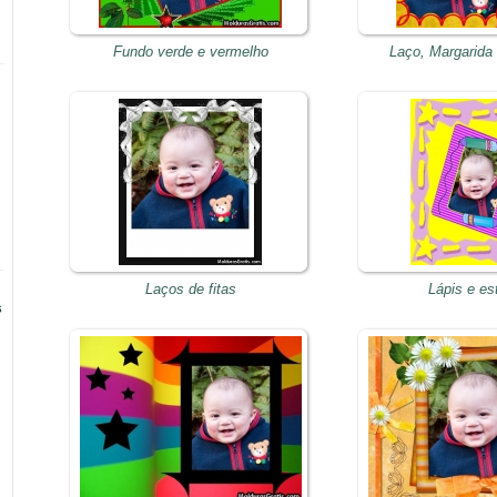
Fundo verde e vermelho
Laço, Margarida
Laços de fitas
Lápis e es
s