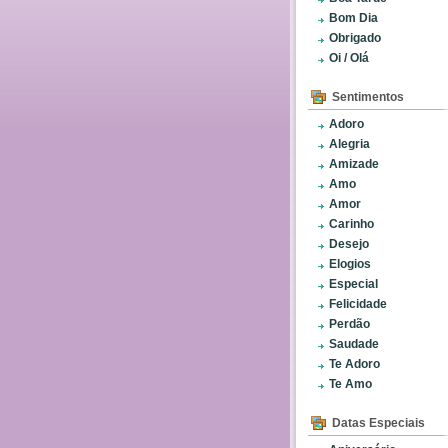
Bom Dia
Obrigado
Oi / Olá
Sentimentos
Adoro
Alegria
Amizade
Amo
Amor
Carinho
Desejo
Elogios
Especial
Felicidade
Perdão
Saudade
Te Adoro
Te Amo
Datas Especiais