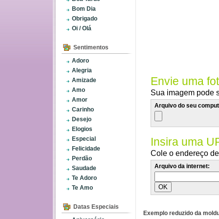
Bom Dia
Obrigado
Oi / Olá
Sentimentos
Adoro
Alegria
Envie uma fo
Amizade
Amo
Sua imagem pode se
Amor
Arquivo do seu comput
Carinho
Desejo
Elogios
Especial
Insira uma U
Felicidade
Cole o endereço de 
Perdão
Arquivo da internet:
Saudade
Te Adoro
Te Amo
Datas Especiais
Exemplo reduzido da moldu