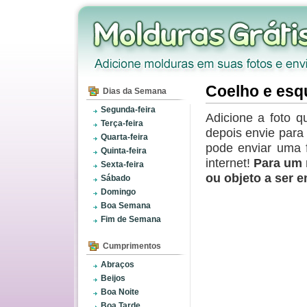
Coelho e esq
Dias da Semana
Segunda-feira
Adicione a foto q
Terça-feira
depois envie par
Quarta-feira
pode enviar uma 
Quinta-feira
internet!
Para um 
Sexta-feira
ou objeto a ser 
Sábado
Domingo
Boa Semana
Fim de Semana
Cumprimentos
Abraços
Beijos
Boa Noite
Boa Tarde