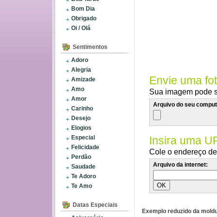
Bom Dia
Obrigado
Oi / Olá
Sentimentos
Adoro
Alegria
Envie uma fo
Amizade
Amo
Sua imagem pode se
Amor
Arquivo do seu comput
Carinho
Desejo
Elogios
Especial
Insira uma U
Felicidade
Cole o endereço de 
Perdão
Arquivo da internet:
Saudade
Te Adoro
Te Amo
Datas Especiais
Exemplo reduzido da moldu