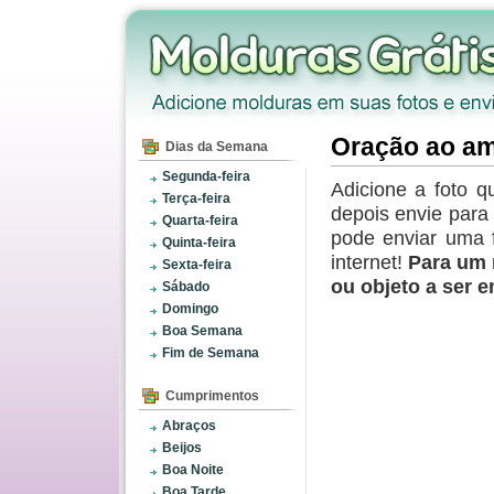
Oração ao a
Dias da Semana
Segunda-feira
Adicione a foto q
Terça-feira
depois envie par
Quarta-feira
pode enviar uma 
Quinta-feira
internet!
Para um 
Sexta-feira
ou objeto a ser 
Sábado
Domingo
Boa Semana
Fim de Semana
Cumprimentos
Abraços
Beijos
Boa Noite
Boa Tarde