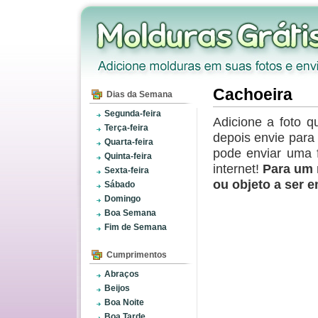
Cachoeira
Dias da Semana
Segunda-feira
Adicione a foto q
Terça-feira
depois envie par
Quarta-feira
pode enviar uma 
Quinta-feira
internet!
Para um 
Sexta-feira
ou objeto a ser 
Sábado
Domingo
Boa Semana
Fim de Semana
Cumprimentos
Abraços
Beijos
Boa Noite
Boa Tarde