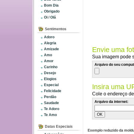
Bom Dia
Obrigado
Oi / Olá
Sentimentos
Adoro
Alegria
Envie uma fo
Amizade
Amo
Sua imagem pode se
Amor
Arquivo do seu comput
Carinho
Desejo
Elogios
Especial
Insira uma U
Felicidade
Cole o endereço de 
Perdão
Arquivo da internet:
Saudade
Te Adoro
Te Amo
Datas Especiais
Exemplo reduzido da moldu