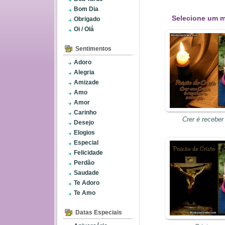
Bom Dia
Selecione um m
Obrigado
Oi / Olá
Sentimentos
Adoro
Alegria
Amizade
Amo
Amor
Carinho
Crer é receber
Desejo
Elogios
Especial
Felicidade
Perdão
Saudade
Te Adoro
Te Amo
Datas Especiais