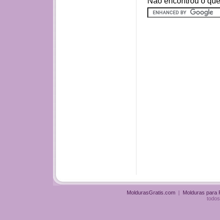
Não encontrou o que
MoldurasGratis.com
|
Molduras para
todos