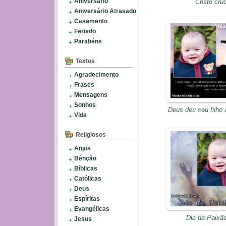
Aniversário
Cristo cru
Aniversário Atrasado
Casamento
Feriado
Parabéns
Textos
Agradecimento
Frases
Mensagens
Sonhos
Deus deu seu filho 
Vida
Religiosos
Anjos
Bênção
Bíblicas
Católicas
Deus
Espíritas
Evangélicas
Dia da Paixão
Jesus