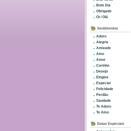
Bom Dia
Obrigado
Oi / Olá
Sentimentos
Adoro
Alegria
Amizade
Amo
Amor
Carinho
Desejo
Elogios
Especial
Felicidade
Perdão
Saudade
Te Adoro
Te Amo
Datas Especiais