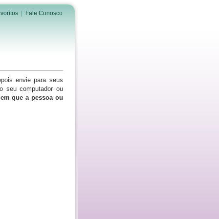
voritos
|
Fale Conosco
epois envie para seus
do seu computador ou
s em que a pessoa ou