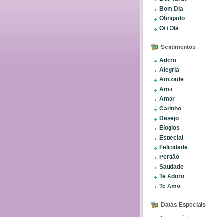
Bom Dia
Obrigado
Oi / Olá
Sentimentos
Adoro
Alegria
Amizade
Amo
Amor
Carinho
Desejo
Elogios
Especial
Felicidade
Perdão
Saudade
Te Adoro
Te Amo
Datas Especiais