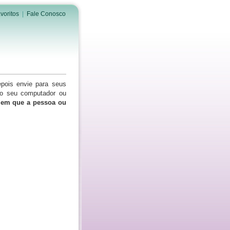
voritos
|
Fale Conosco
epois envie para seus
do seu computador ou
s em que a pessoa ou