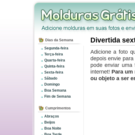
Divertida sex
Dias da Semana
Segunda-feira
Adicione a foto q
Terça-feira
depois envie par
Quarta-feira
pode enviar uma 
Quinta-feira
internet!
Para um 
Sexta-feira
ou objeto a ser 
Sábado
Domingo
Boa Semana
Fim de Semana
Cumprimentos
Abraços
Beijos
Boa Noite
Boa Tarde