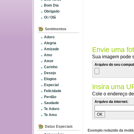
Bom Dia
Obrigado
Oi / Olá
Sentimentos
Adoro
Alegria
Envie uma fo
Amizade
Amo
Sua imagem pode se
Amor
Arquivo do seu comput
Carinho
Desejo
Elogios
Especial
Insira uma U
Felicidade
Cole o endereço de 
Perdão
Arquivo da internet:
Saudade
Te Adoro
Te Amo
Datas Especiais
Exemplo reduzido da moldu