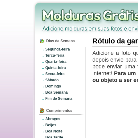
Rótulo da gar
Dias da Semana
Segunda-feira
Adicione a foto q
Terça-feira
depois envie par
Quarta-feira
pode enviar uma 
Quinta-feira
internet!
Para um 
Sexta-feira
ou objeto a ser 
Sábado
Domingo
Boa Semana
Fim de Semana
Cumprimentos
Abraços
Beijos
Boa Noite
Boa Tarde