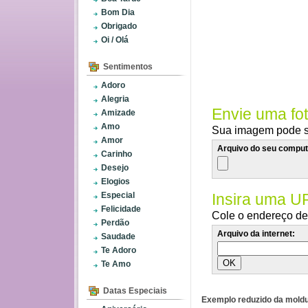
Bom Dia
Obrigado
Oi / Olá
Sentimentos
Adoro
Alegria
Envie uma fo
Amizade
Amo
Sua imagem pode se
Amor
Arquivo do seu comput
Carinho
Desejo
Elogios
Especial
Insira uma U
Felicidade
Cole o endereço de 
Perdão
Arquivo da internet:
Saudade
Te Adoro
Te Amo
Datas Especiais
Exemplo reduzido da moldu