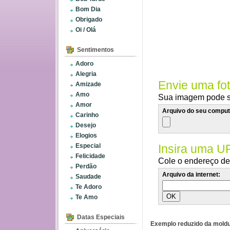
Bom Dia
Obrigado
Oi / Olá
Sentimentos
Adoro
Alegria
Envie uma fo
Amizade
Amo
Sua imagem pode se
Amor
Arquivo do seu comput
Carinho
Desejo
Elogios
Especial
Insira uma U
Felicidade
Cole o endereço de 
Perdão
Arquivo da internet:
Saudade
Te Adoro
Te Amo
Datas Especiais
Exemplo reduzido da moldu