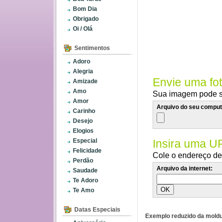
Bom Dia
Obrigado
Oi / Olá
Sentimentos
Adoro
Alegria
Envie uma fo
Amizade
Amo
Sua imagem pode se
Amor
Arquivo do seu comput
Carinho
Desejo
Elogios
Especial
Insira uma U
Felicidade
Cole o endereço de 
Perdão
Arquivo da internet:
Saudade
Te Adoro
Te Amo
Datas Especiais
Exemplo reduzido da moldu