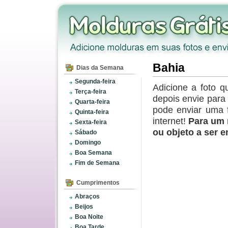
Bahia
Dias da Semana
Segunda-feira
Adicione a foto q
Terça-feira
depois envie par
Quarta-feira
pode enviar uma 
Quinta-feira
internet!
Para um 
Sexta-feira
ou objeto a ser 
Sábado
Domingo
Boa Semana
Fim de Semana
Cumprimentos
Abraços
Beijos
Boa Noite
Boa Tarde