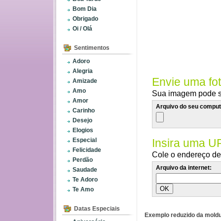
Bom Dia
Obrigado
Oi / Olá
Sentimentos
Adoro
Alegria
Envie uma fo
Amizade
Amo
Sua imagem pode se
Amor
Arquivo do seu comput
Carinho
Desejo
Elogios
Especial
Insira uma U
Felicidade
Cole o endereço de 
Perdão
Arquivo da internet:
Saudade
Te Adoro
Te Amo
Datas Especiais
Exemplo reduzido da moldu