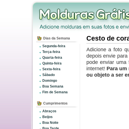
Cesto de cor
Dias da Semana
Segunda-feira
Adicione a foto q
Terça-feira
depois envie par
Quarta-feira
pode enviar uma 
Quinta-feira
internet!
Para um 
Sexta-feira
ou objeto a ser 
Sábado
Domingo
Boa Semana
Fim de Semana
Cumprimentos
Abraços
Beijos
Boa Noite
Boa Tarde