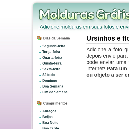
Ursinhos e fl
Dias da Semana
Segunda-feira
Adicione a foto q
Terça-feira
depois envie par
Quarta-feira
pode enviar uma 
Quinta-feira
internet!
Para um 
Sexta-feira
ou objeto a ser 
Sábado
Domingo
Boa Semana
Fim de Semana
Cumprimentos
Abraços
Beijos
Boa Noite
Boa Tarde