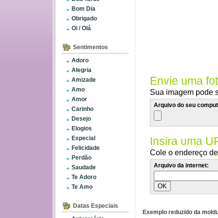
Bom Dia
Obrigado
Oi / Olá
Sentimentos
Adoro
Alegria
Envie uma fo
Amizade
Amo
Sua imagem pode se
Amor
Arquivo do seu comput
Carinho
Desejo
Elogios
Especial
Insira uma U
Felicidade
Cole o endereço de 
Perdão
Arquivo da internet:
Saudade
Te Adoro
Te Amo
Datas Especiais
Exemplo reduzido da moldu