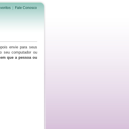
voritos
|
Fale Conosco
epois envie para seus
do seu computador ou
s em que a pessoa ou