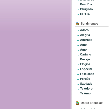
Bom Dia
Obrigado
Oi / Olá
Sentimentos
Adoro
Alegria
Amizade
Amo
Amor
Carinho
Desejo
Elogios
Especial
Felicidade
Perdão
Saudade
Te Adoro
Te Amo
Datas Especiais